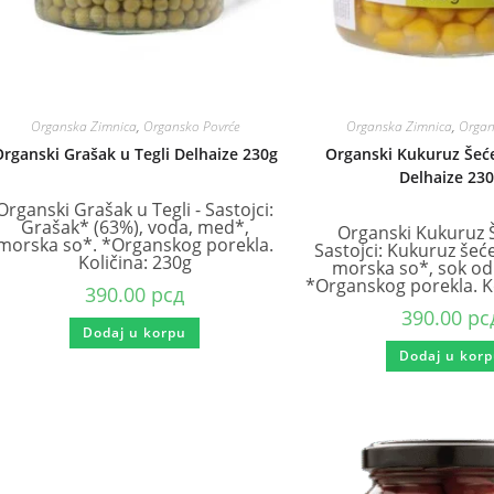
Organska Zimnica
,
Organsko Povrće
Organska Zimnica
,
Organ
rganski Grašak u Tegli Delhaize 230g
Organski Kukuruz Šeće
Delhaize 23
Organski Grašak u Tegli - Sastojci:
Grašak* (63%), voda, med*,
Organski Kukuruz 
morska so*. *Organskog porekla.
Sastojci: Kukuruz šeć
Količina: 230g
morska so*, sok od
*Organskog porekla. Ko
390.00
рсд
390.00
рс
Dodaj u korpu
Dodaj u kor