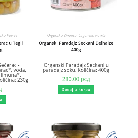
sko Povrće
Organska Zimnica
,
Organsko Povrće
rac u Tegli
Organski Paradajz Seckani Delhaize
0g
400g
Šećerac -
Organski Paradajz Seckani u
erac*, voda,
paradajz soku. Količina: 400g
 limuna*.
280.00
рсд
ličina: 230g
д
Dodaj u korpu
pu