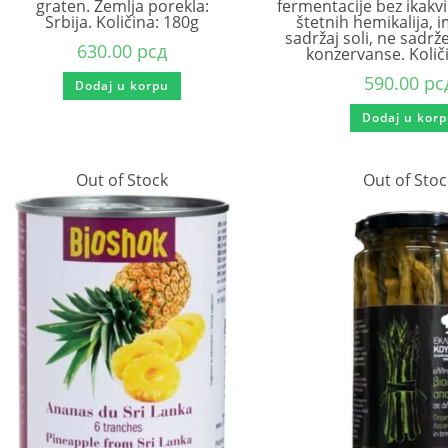
graten. Zemlja porekla:
fermentacije bez ikakvi
Srbija. Količina: 180g
štetnih hemikalija, 
sadržaj soli, ne sadrže
630.00
рсд
konzervanse. Količ
590.00
рс
Dodaj u korpu
Dodaj u kor
Out of Stock
Out of Stoc