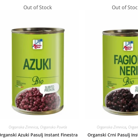
Out of Stock
Out of Stoc
Organska Zimnica
,
Organsko Povrće
Organska Zimnica
,
Organ
rganski Azuki Pasulj Instant Finestra
Organski Crni Pasulj Ins