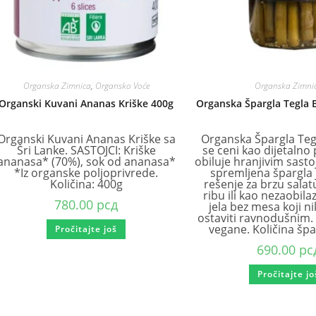
Organska Zimnica
,
Organsko Voće
Organska Zimni
Organski Kuvani Ananas Kriške 400g
Organska Špargla Tegla 
Organski Kuvani Ananas Kriške sa
Organska Špargla Tegl
Šri Lanke. SASTOJCI: Kriške
se ceni kao dijetalno
ananasa* (70%), sok od ananasa*
obiluje hranjivim sast
*Iz organske poljoprivrede.
spremljena špargla 
Količina: 400g
rešenje za brzu salat
ribu ili kao nezaobila
780.00
рсд
jela bez mesa koji n
ostaviti ravnodušnim
vegane. Količina špa
Pročitajte još
690.00
рс
Pročitajte jo