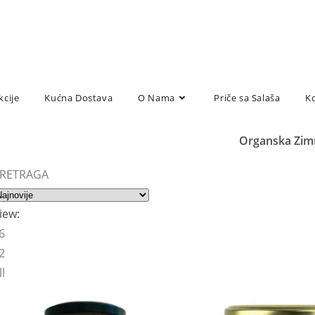
kcije
Kućna Dostava
O Nama
Priče sa Salaša
K
Organska Zim
RETRAGA
iew:
6
2
ll