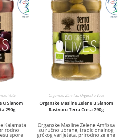
nsko Voće
Organska Zimnica
,
Organsko Voće
e u Slanom
Organske Masline Zelene u Slanom
eta 290g
Rastvoru Terra Creta 290g
ne Kalamata
Organske Masline Zelene Amfissa
prirodno
su ručno ubrane, tradicionalnog
cesu spore
grčkog varijeteta, prirodno zelene