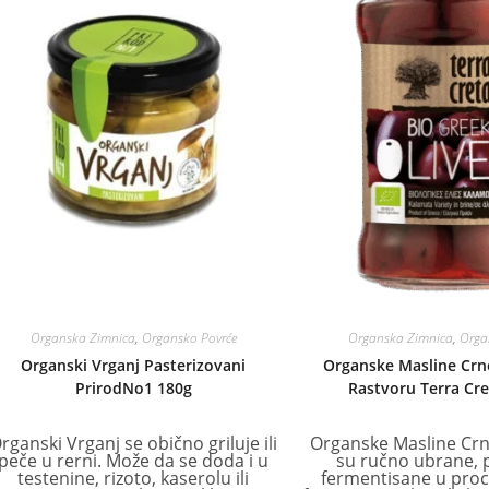
Organska Zimnica
,
Organsko Povrće
Organska Zimnica
,
Orga
Organski Vrganj Pasterizovani
Organske Masline Crn
PrirodNo1 180g
Rastvoru Terra Cr
rganski Vrganj se obično griluje ili
Organske Masline Cr
peče u rerni. Može da se doda i u
su ručno ubrane, 
testenine, rizoto, kaserolu ili
fermentisane u pro