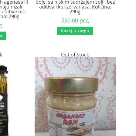
h agenasa ili
boje, sa niskim sadržajem soli i bez
imaju nizak
aditiva i konzervanasa. Količina:
 aditive niti
290g
ina: 290g
590.00
рсд
д
Dodaj u korpu
pu
k
Out of Stock