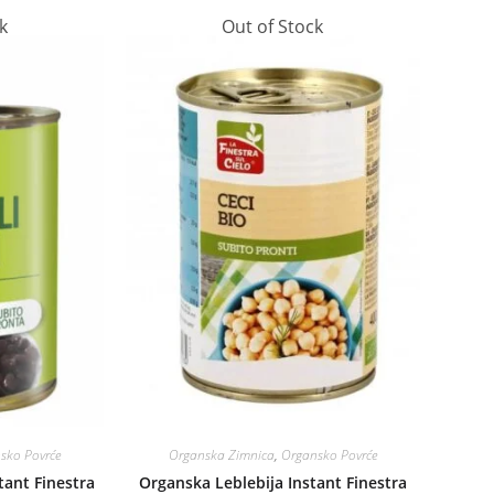
k
Out of Stock
sko Povrće
Organska Zimnica
,
Organsko Povrće
tant Finestra
Organska Leblebija Instant Finestra