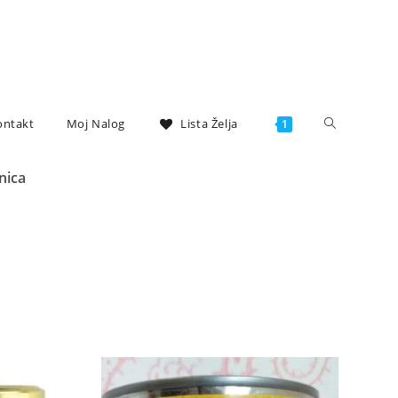
ontakt
Moj Nalog
Lista Želja
1
nica