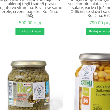
staklenoj tegli i sadrži pravo
su krompir salata, kre
ogatstvo vitamina. Biraju se samo
salate, variva i još 
zrele, crvene paprike. Količina:
Odlično se slažu i sa
450g
Količina: 67
590.00
рсд
790.00
рс
Dodaj u korpu
Dodaj u kor