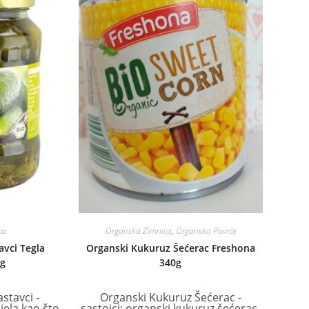
ca
Organska Zimnica
,
Organsko Povrće
avci Tegla
Organski Kukuruz Šećerac Freshona
g
340g
stavci -
Organski Kukuruz Šećerac -
jela kao što
sastojci: organski kukuruz šećerac,