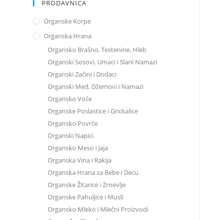
PRODAVNICA
Organske Korpe
Organska Hrana
Organsko Brašno, Testenine, Hleb
Organski Sosovi, Umaci i Slani Namazi
Organski Začini i Dodaci
Organski Med, Džemovi i Namazi
Organsko Voće
Organske Poslastice i Grickalice
Organsko Povrće
Organski Napici
Organsko Meso i Jaja
Organska Vina i Rakija
Organska Hrana za Bebe i Decu
Organske Žitarice i Zrnevlje
Organske Pahuljice i Musli
Organsko Mleko i Mlečni Proizvodi