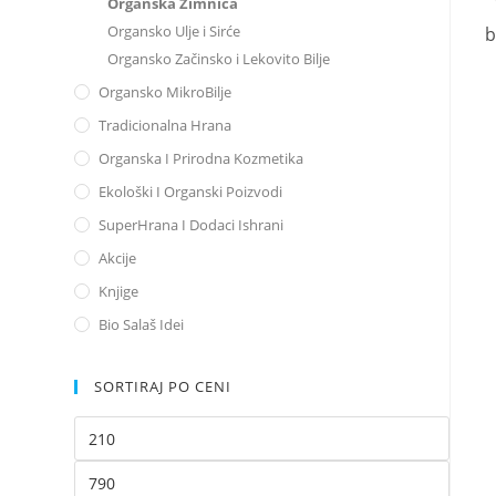
Organska Zimnica
Organsko Ulje i Sirće
b
Organsko Začinsko i Lekovito Bilje
Organsko MikroBilje
Tradicionalna Hrana
Organska I Prirodna Kozmetika
Ekološki I Organski Poizvodi
SuperHrana I Dodaci Ishrani
Akcije
Knjige
Bio Salaš Idei
SORTIRAJ PO CENI