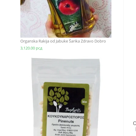
Organska Rakija od Jabuke Šarika Zdravo Dobro
3,120.00
рсд
O