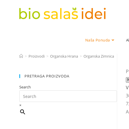
Naša Ponuda
A
>
Proizvodi
>
Organska Hrana
>
Organska Zimnica
P
PRETRAGA PROIZVODA
Search
V
3
7
×
A