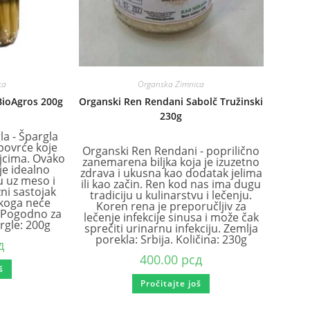
ca
Organska Zimnica
BioAgros 200g
Organski Ren Rendani Sabolč Tružinski
230g
a - Špargla
 povrće koje
Organski Ren Rendani - poprilično
ojcima. Ovako
zanemarena biljka koja je izuzetno
je idealno
zdrava i ukusna kao dodatak jelima
u uz meso i
ili kao začin. Ren kod nas ima dugu
zni sastojak
tradiciju u kulinarstvu i lečenju.
ikoga neće
Koren rena je preporučljiv za
. Pogodno za
lečenje infekcije sinusa i može čak
rgle: 200g
sprečiti urinarnu infekciju. Zemlja
porekla: Srbija. Količina: 230g
д
400.00
рсд
š
Pročitajte još