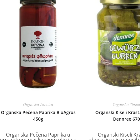
Organska Zimnica
Organska Zimni
Organska Pečena Paprika BioAgros
Organski Kiseli Krast
450g
Dennree 670
Organska Pečena Paprika u
Organski Kiseli Kra
organskom maslinovom ulju je u
obogaćivanje mnogih 