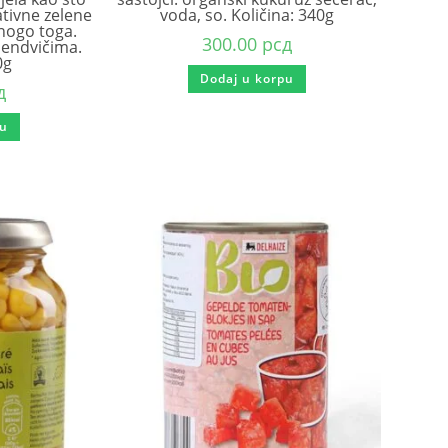
ativne zelene
voda, so. Količina: 340g
mnogo toga.
300.00
рсд
 sendvičima.
0g
Dodaj u korpu
д
pu