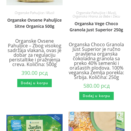
Organske Pahuljice i Musli
Organske Pahuljice i Musli
,
Organska Hrana za Bebe i Decu
Organske Ovsene Pahuljice
Organska Vege Choco
Sitne Organica 500g
Granola Just Superior 250g
Organske Ovsene
Organska Choco Granola
Pahuljice – Zbog visokog
Just Superior je ručno
sadržaja vlakana, ovas je
pravljena organska
dobar za regulaciju
čokoladna granola sa
peristaltike i pražnjenja
preko 40% semenki i
creva. Količina: 500g
orašastih plodova. 100%
390.00
рсд
veganska Zemlja porekla:
Srbija. Količina: 250g
Dodaj u korpu
580.00
рсд
Dodaj u korpu