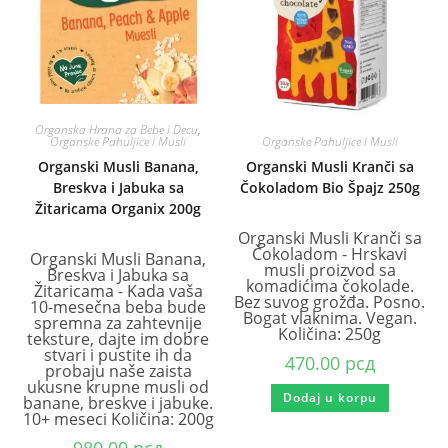
Organska Hrana za Bebe i Decu
,
Organske Pahuljice i Musli
Organske Pahuljice i Musli
Organski Musli Banana,
Organski Musli Kranči sa
Breskva i Jabuka sa
Čokoladom Bio Špajz 250g
Žitaricama Organix 200g
Organski Musli Kranči sa
Čokoladom - Hrskavi
Organski Musli Banana,
musli proizvod sa
Breskva i Jabuka sa
komadićima čokolade.
Žitaricama - Kada vaša
Bez suvog grožđa. Posno.
10-mesečna beba bude
Bogat vlaknima. Vegan.
spremna za zahtevnije
Količina: 250g
teksture, dajte im dobre
stvari i pustite ih da
470.00
рсд
probaju naše zaista
ukusne krupne musli od
Dodaj u korpu
banane, breskve i jabuke.
10+ meseci Količina: 200g
980.00
рсд