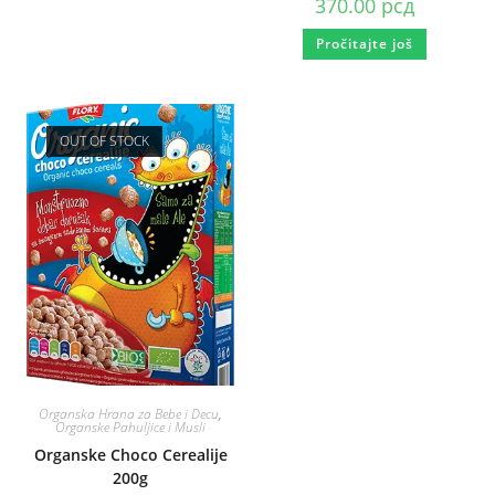
370.00
рсд
Pročitajte još
OUT OF STOCK
Organska Hrana za Bebe i Decu
,
Organske Pahuljice i Musli
Organske Choco Cerealije
200g