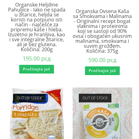
Organske Heljdine
Pahuljice - Iako ne spada
Organska Ovsena Kaša
u žitarice, heljda se
sa Smokvama i Malinama
koristi na potpuno isti
- Originalni recept bogat
način - najčešće za
vlaknima i proteinima
pripremu kaše i hleba.
koji se sastoji od 90%
Izuzetno je hranljiva, kao
ovsa i obogaćen ukusnim
i sve integralne žitarice,
malinama, smokvama i
ali je bez glutena.
suvim grožđem.
Količina: 200g
Količina: 375g
195.00
рсд
590.00
рсд
Pročitajte još
Pročitajte još
OUT OF STOCK
OUT OF STOCK