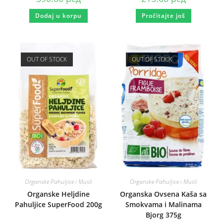
Dodaj u korpu
Pročitajte još
OUT OF STOCK
OUT OF STOCK
Organske Pahuljice i Musli
Organske Pahuljice i Musli
Organske Heljdine
Organska Ovsena Kaša sa
Pahuljice SuperFood 200g
Smokvama i Malinama
Bjorg 375g