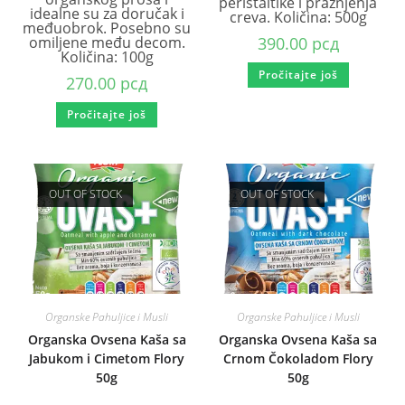
peristaltike i pražnjenja
idealne su za doručak i
creva. Količina: 500g
međuobrok. Posebno su
omiljene među decom.
390.00
рсд
Količina: 100g
Pročitajte još
270.00
рсд
Pročitajte još
OUT OF STOCK
OUT OF STOCK
Organske Pahuljice i Musli
Organske Pahuljice i Musli
Organska Ovsena Kaša sa
Organska Ovsena Kaša sa
Jabukom i Cimetom Flory
Crnom Čokoladom Flory
50g
50g