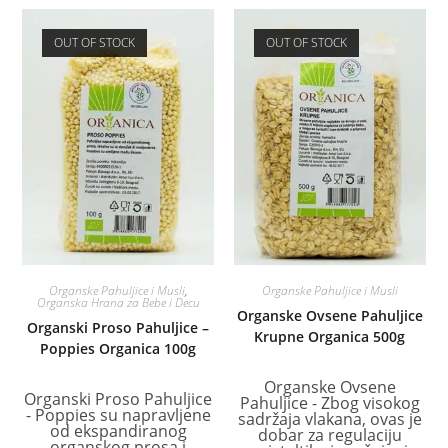
OUT OF STOCK
OUT OF STOCK
Organske Pahuljice i Musli
,
Organske Pahuljice i Musli
Organska Hrana za Bebe i Decu
Organske Ovsene Pahuljice
Organski Proso Pahuljice –
Krupne Organica 500g
Poppies Organica 100g
Organske Ovsene
Organski Proso Pahuljice
Pahuljice - Zbog visokog
- Poppies su napravljene
sadržaja vlakana, ovas je
od ekspandiranog
dobar za regulaciju
organskog prosa i