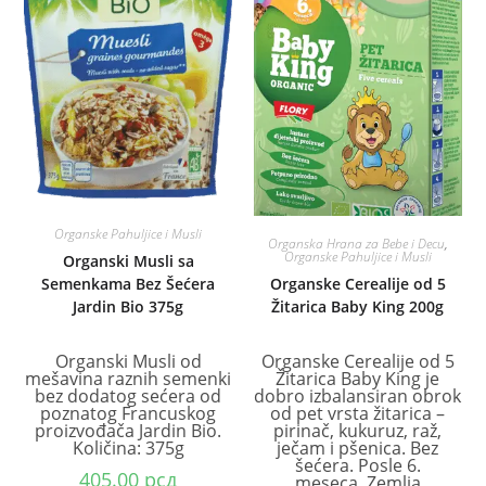
Organske Pahuljice i Musli
Organska Hrana za Bebe i Decu
,
Organske Pahuljice i Musli
Organski Musli sa
Organske Cerealije od 5
Semenkama Bez Šećera
Žitarica Baby King 200g
Jardin Bio 375g
Organske Cerealije od 5
Organski Musli od
Žitarica Baby King je
mešavina raznih semenki
dobro izbalansiran obrok
bez dodatog sećera od
od pet vrsta žitarica –
poznatog Francuskog
pirinač, kukuruz, raž,
proizvođača Jardin Bio.
ječam i pšenica. Bez
Količina: 375g
šećera. Posle 6.
405.00
рсд
meseca. Zemlja