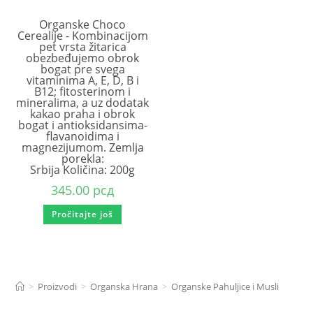
Organske Choco
Cerealije - Kombinacijom
pet vrsta žitarica
obezbeđujemo obrok
bogat pre svega
vitaminima A, E, D, B i
B12; fitosterinom i
mineralima, a uz dodatak
kakao praha i obrok
bogat i antioksidansima-
flavanoidima i
magnezijumom. Zemlja
porekla:
Srbija Količina: 200g
345.00
рсд
Pročitajte još
>
Proizvodi
>
Organska Hrana
>
Organske Pahuljice i Musli