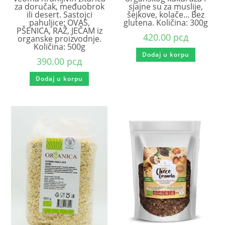
za doručak, međuobrok
sjajne su za muslije,
ili desert. Sastojci
šejkove, kolače... Bez
pahuljice: OVAS,
glutena. Količina: 300g
PŠENICA, RAŽ, JEČAM iz
420.00
рсд
organske proizvodnje.
Količina: 500g
Dodaj u korpu
390.00
рсд
Dodaj u korpu