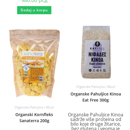
Dodaj u korpu
Organske Pahuljice i Musli
Organske Pahuljice Kinoa
Eat Free 300g
Organske Pahuljice i Musli
Organske Pahuljice Kinoa
Organski Kornfleks
sadrže više proteina od
Sanaterra 200g
bilo koje druge žitarice,
bez glutena i veoma je