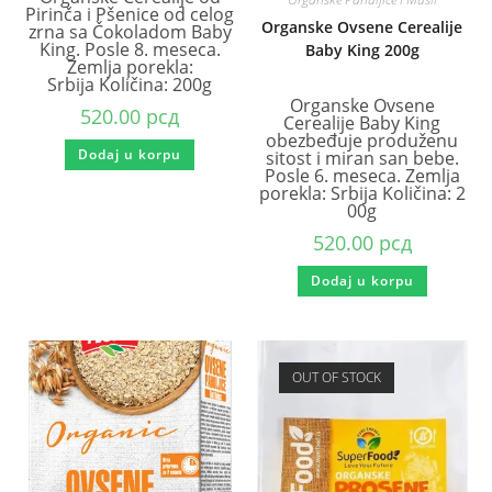
Pirinča i Pšenice od celog
Organske Ovsene Cerealije
zrna sa Čokoladom Baby
King. Posle 8. meseca.
Baby King 200g
Zemlja porekla:
Srbija Količina: 200g
Organske Ovsene
520.00
рсд
Cerealije Baby King
obezbeđuje produženu
Dodaj u korpu
sitost i miran san bebe.
Posle 6. meseca. Zemlja
porekla: Srbija Količina: 2
00g
520.00
рсд
Dodaj u korpu
OUT OF STOCK