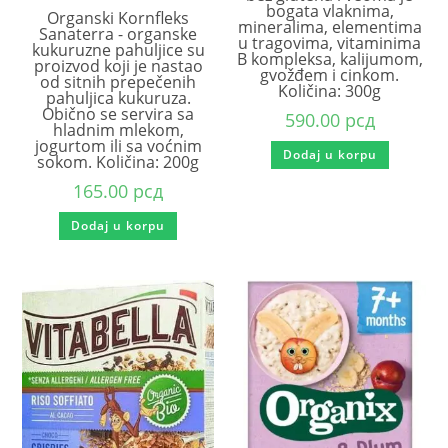
bogata vlaknima,
Organski Kornfleks
mineralima, elementima
Sanaterra - organske
u tragovima, vitaminima
kukuruzne pahuljice su
B kompleksa, kalijumom,
proizvod koji je nastao
gvožđem i cinkom.
od sitnih prepečenih
Količina: 300g
pahuljica kukuruza.
Obično se servira sa
590.00
рсд
hladnim mlekom,
jogurtom ili sa voćnim
Dodaj u korpu
sokom. Količina: 200g
165.00
рсд
Dodaj u korpu