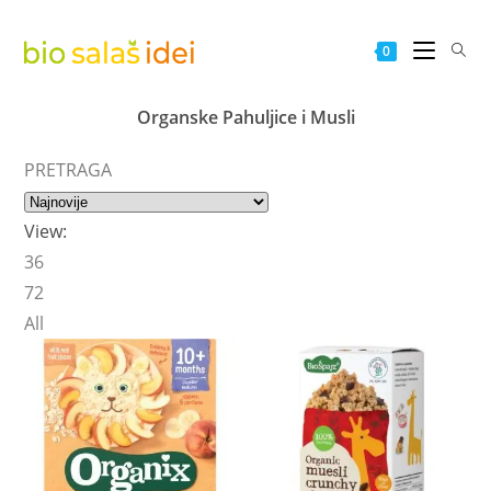
0
Organske Pahuljice i Musli
PRETRAGA
View:
36
72
All