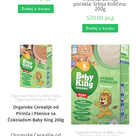
porekla: Srbija Količina:
200g
Dodaj u korpu
520.00
рсд
Dodaj u korpu
Organska Hrana za Bebe i Decu
,
Organske Pahuljice i Musli
Organske Cerealije od
Pirinča i Pšenice sa
Čokoladom Baby King 200g
Organska Hrana za Bebe i Decu
,
Organske Cerealije od
Organske Pahuljice i Musli