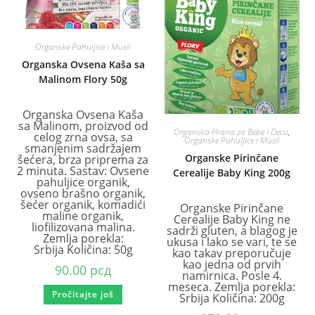
Organske Pahuljice i Musli
Organska Ovsena Kaša sa
Malinom Flory 50g
Organska Ovsena Kaša
sa Malinom, proizvod od
Organska Hrana za Bebe i Decu
,
celog zrna ovsa, sa
Organske Pahuljice i Musli
smanjenim sadržajem
Organske Pirinčane
šećera, brza priprema za
2 minuta. Sastav: Ovsene
Cerealije Baby King 200g
pahuljice organik,
ovseno brašno organik,
šećer organik, komadići
Organske Pirinčane
maline organik,
Cerealije Baby King ne
liofilizovana malina.
sadrži gluten, a blagog je
Zemlja porekla:
ukusa i lako se vari, te se
Srbija Količina: 50g
kao takav preporučuje
kao jedna od prvih
90.00
рсд
namirnica. Posle 4.
meseca. Zemlja porekla:
Pročitajte još
Srbija Količina: 200g