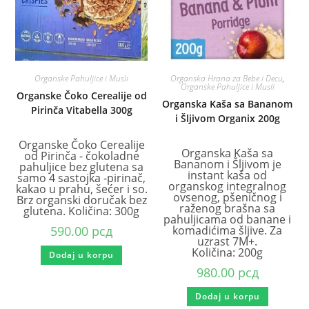
Organske Pahuljice i Musli
Organska Hrana za Bebe i Decu
,
Organske Pahuljice i Musli
Organske Čoko Cerealije od
Organska Kaša sa Bananom
Pirinča Vitabella 300g
i Šljivom Organix 200g
Organske Čoko Cerealije
Organska Kaša sa
od Pirinča - čokoladne
Bananom i Šljivom je
pahuljice bez glutena sa
instant kaša od
samo 4 sastojka -pirinač,
organskog integralnog
kakao u prahu, šećer i so.
ovsenog, pšeničnog i
Brz organski doručak bez
raženog brašna sa
glutena. Količina: 300g
pahuljicama od banane i
590.00
рсд
komadićima šljive. Za
uzrast 7M+.
Količina: 200g
Dodaj u korpu
980.00
рсд
Dodaj u korpu