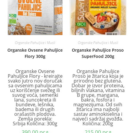
Organske Pahuljice i Musli
Organske Pahuljice i Musli
Organske Ovsene Pahuljice
Organske Pahuljice Proso
Flory 300g
SuperFood 200g
Organske Ovsene
Organske Pahuljice
Pahuljice Flory - kreirajte
Proso je žitarica koja je
svako jutro nov doručak
prirodno bez glutena.
sa ovsenim pahuljicama
Dobar je izvor proteina,
uz korišćenje svežeg ili
biljnih vlakana, vitamina
suvog voća, semenki
B grupe, mangana,
lana, suncokreta ili
bakra, fosfora i
bundeve, lešnika,
magnezijuma. Od svih
badema ili drugih
žitarica ima najbolji
orašastih plodova.
sastav aminokiselina i
Zemlja porekla:
najveći sadržaj gvožđa.
Srbija Količina: 300g
Količina: 200g
390.00
рсд
215.00
рсд