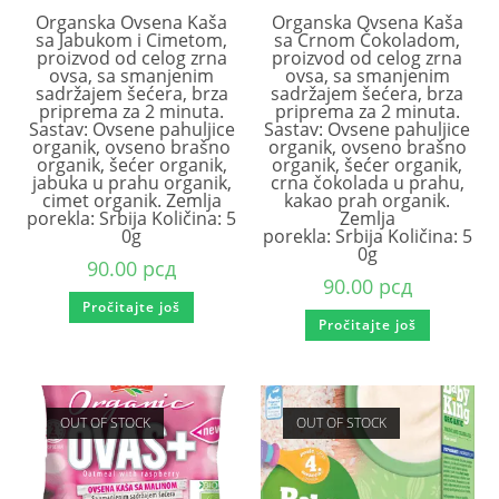
Organska Ovsena Kaša
Organska Ovsena Kaša
sa Jabukom i Cimetom,
sa Crnom Čokoladom,
proizvod od celog zrna
proizvod od celog zrna
ovsa, sa smanjenim
ovsa, sa smanjenim
sadržajem šećera, brza
sadržajem šećera, brza
priprema za 2 minuta.
priprema za 2 minuta.
Sastav: Ovsene pahuljice
Sastav: Ovsene pahuljice
organik, ovseno brašno
organik, ovseno brašno
organik, šećer organik,
organik, šećer organik,
jabuka u prahu organik,
crna čokolada u prahu,
cimet organik. Zemlja
kakao prah organik.
porekla: Srbija Količina: 5
Zemlja
0g
porekla: Srbija Količina: 5
0g
90.00
рсд
90.00
рсд
Pročitajte još
Pročitajte još
OUT OF STOCK
OUT OF STOCK