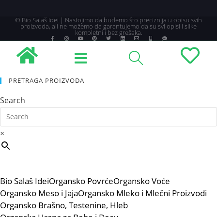
© Bio Salaš Idei | Nastojimo da budemo što preciznija u opisu svih
proizvoda, ali ne možemo da garantujemo da su svi opisi i slike
kompletni i bez grešaka.
PRETRAGA PROIZVODA
Search
×
Bio Salaš Idei
Organsko Povrće
Organsko Voće
Organsko Meso i Jaja
Organsko Mleko i Mlečni Proizvodi
Organsko Brašno, Testenine, Hleb