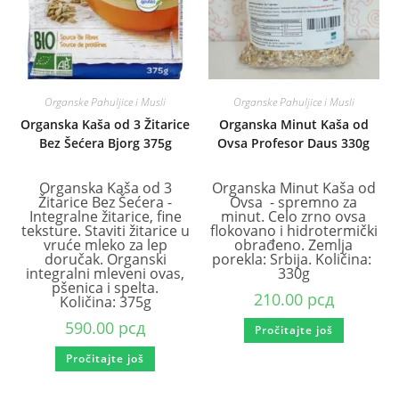
Organske Pahuljice i Musli
Organske Pahuljice i Musli
Organska Kaša od 3 Žitarice
Organska Minut Kaša od
Bez Šećera Bjorg 375g
Ovsa Profesor Daus 330g
Organska Kaša od 3
Organska Minut Kaša od
Žitarice Bez Šećera -
Ovsa - spremno za
Integralne žitarice, fine
minut. Celo zrno ovsa
teksture. Staviti žitarice u
flokovano i hidrotermički
vruće mleko za lep
obrađeno. Zemlja
doručak. Organski
porekla: Srbija. Količina:
integralni mleveni ovas,
330g
pšenica i spelta.
210.00
рсд
Količina: 375g
590.00
рсд
Pročitajte još
Pročitajte još