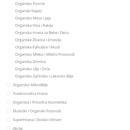
Organsko Povrće
Organski Napici
Organsko Meso i Jaja
Organska Vina i Rakija
Organska Hrana za Bebe i Decu
Organske Žitarice i Zrnevlje
Organske Pahuljice i Musli
Organsko Mleko i Mlečni Proizvodi
Organska Zimnica
Organsko Ulje i Sirće
Organsko Začinsko i Lekovito Bilje
Organsko MikroBilje
Tradicionalna Hrana
Organska I Prirodna Kozmetika
Ekološki I Organski Poizvodi
SuperHrana I Dodaci Ishrani
Akcije