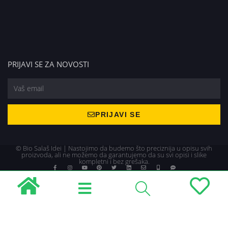
PRIJAVI SE ZA NOVOSTI
PRIJAVI SE
© Bio Salaš Idei | Nastojimo da budemo što preciznija u opisu svih
proizvoda, ali ne možemo da garantujemo da su svi opisi i slike
kompletni i bez grešaka.