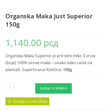
Organska Maka Just Superior
150g
1,140.00
рсд
Organska Maka Superior je prirodni miks 3 vrste
(boje) 100% sirove make – onako kako raste na
plantaži. Superhrana! Količina:
150g
DODAJ U KORPU
Dodaj u Listu Želja