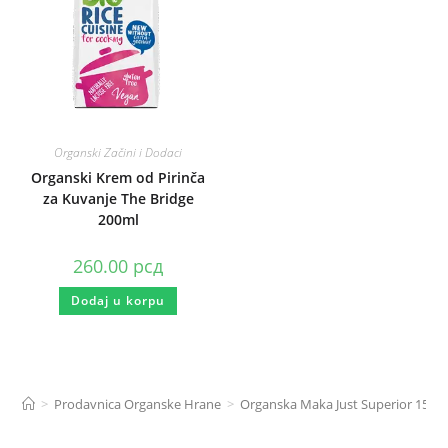
Organski Začini i Dodaci
Organski Krem od Pirinča
za Kuvanje The Bridge
200ml
260.00
рсд
Dodaj u korpu
>
Prodavnica Organske Hrane
>
Organska Maka Just Superior 150g