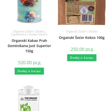
Organski Začini i Dodaci
,
Organski Začini i Dodaci
SuperHrana i Dodaci Ishrani
Organski Šećer Kokos 100g
Organski Kakao Prah
Dominikana Just Superior
250.00
рсд
150g
Dodaj u korpu
520.00
рсд
Dodaj u korpu