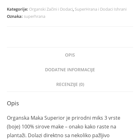
Kategorije:
Organski Začini i Dodaci
,
SuperHrana i Dodaci Ishrani
Oznaka:
superhrana
OPIS
DODATNE INFORMACIJE
RECENZIJE (0)
Opis
Organska Maka Superior je prirodni miks 3 vrste
(boje) 100% sirove make – onako kako raste na
plantaži. Dolazi direktno sa nekoliko pažljivo