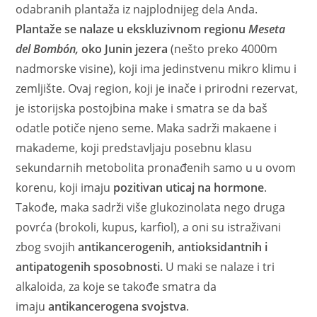
odabranih plantaža iz najplodnijeg dela Anda.
Plantaže se nalaze u ekskluzivnom regionu
Meseta
del Bombón,
oko Junin jezera
(nešto preko 4000m
nadmorske visine), koji ima jedinstvenu mikro klimu i
zemljište. Ovaj region, koji je inače i prirodni rezervat,
je istorijska postojbina make i smatra se da baš
odatle potiče njeno seme. Maka sadrži makaene i
makademe, koji predstavljaju posebnu klasu
sekundarnih metobolita pronađenih samo u u ovom
korenu, koji imaju
pozitivan uticaj na hormone
.
Takođe, maka sadrži više glukozinolata nego druga
povrća (brokoli, kupus, karfiol), a oni su istraživani
zbog svojih
antikancerogenih, antioksidantnih i
antipatogenih sposobnosti.
U maki se nalaze i tri
alkaloida, za koje se takođe smatra da
imaju
antikancerogena svojstva
.