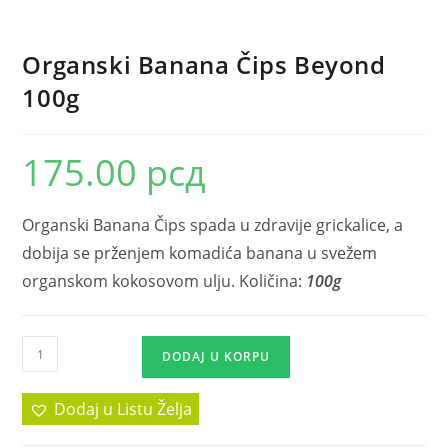
Organski Banana Čips Beyond
100g
175.00
рсд
Organski Banana Čips spada u zdravije grickalice, a
dobija se prženjem komadića banana u svežem
organskom kokosovom ulju. Količina:
100g
DODAJ U KORPU
Dodaj u Listu Želja