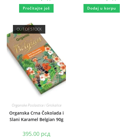
Pročitajte još
Dodaj u korpu
OUT OF STOCK
Organske Poslastice i Grickalice
Organska Crna Čokolada i
Slani Karamel Belgian 90g
395.00
рсд