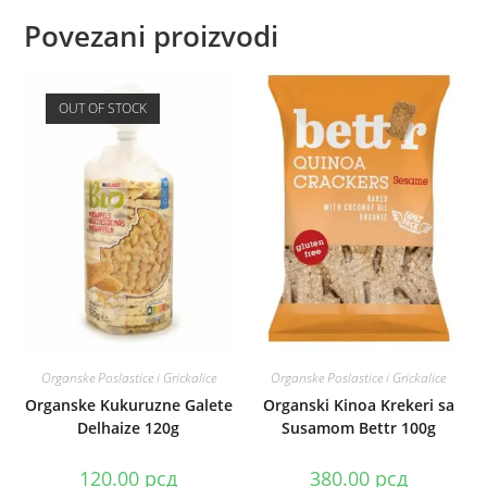
Povezani proizvodi
OUT OF STOCK
Organske Poslastice i Grickalice
Organske Poslastice i Grickalice
Organske Kukuruzne Galete
Organski Kinoa Krekeri sa
Delhaize 120g
Susamom Bettr 100g
120.00
рсд
380.00
рсд