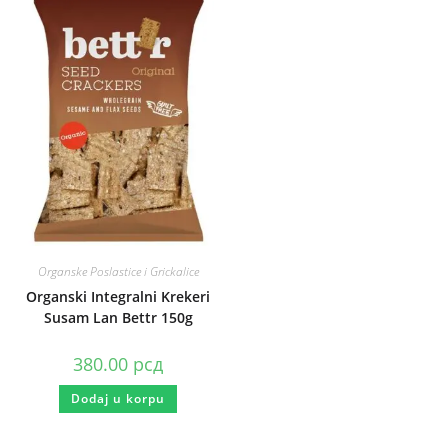
Organske Poslastice i Grickalice
Organski Integralni Krekeri
Susam Lan Bettr 150g
380.00
рсд
Dodaj u korpu