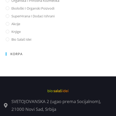
Organska I Prirodna Kozmetika
Ekološki I Organski Poizvodi
SuperHrana I Dodaci Ishrani
Akcije
Knjige
Bio Salaš Idei
KORPA
SVETOJOVANSKA 2 (ugao prema Socijalnom),
21000 Novi Sad, Srbija