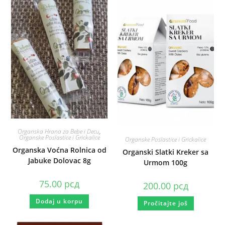
Organska Hrana za Bebe i Decu
,
Organske Poslastice i Grickalice
Organske Poslastice i Grickalice
Organska Voćna Rolnica od
Organski Slatki Kreker sa
Jabuke Dolovac 8g
Urmom 100g
75.00
рсд
200.00
рсд
Dodaj u korpu
Pročitajte još