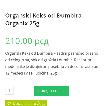
Organski Keks od Đumbira
Organix 25g
210.00
рсд
Organski Keks od Đumbira – sadrži pšenično brašno
od celog zrna, sok od grožđa i đumbir. Recept za
medenjake je dizajniran posebno za decu uzrasta od
12 meseci i više. Količina:
25g
DODAJ U KORPU
Dodaj u Listu Želja