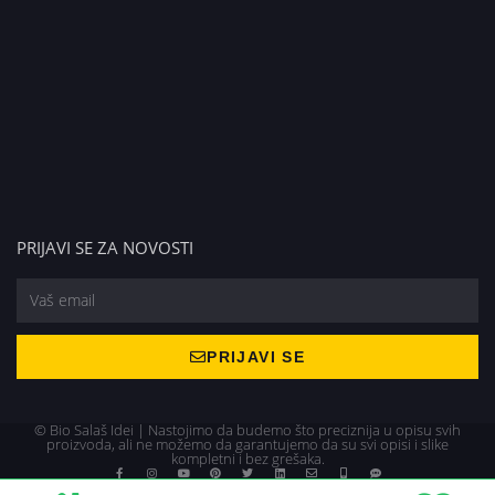
PRIJAVI SE ZA NOVOSTI
PRIJAVI SE
© Bio Salaš Idei | Nastojimo da budemo što preciznija u opisu svih
proizvoda, ali ne možemo da garantujemo da su svi opisi i slike
kompletni i bez grešaka.