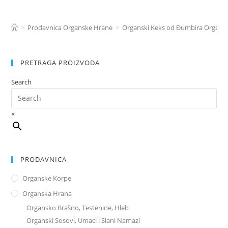
>
Prodavnica Organske Hrane
>
Organski Keks od Đumbira Organix
PRETRAGA PROIZVODA
Search
×
PRODAVNICA
Organske Korpe
Organska Hrana
Organsko Brašno, Testenine, Hleb
Organski Sosovi, Umaci i Slani Namazi