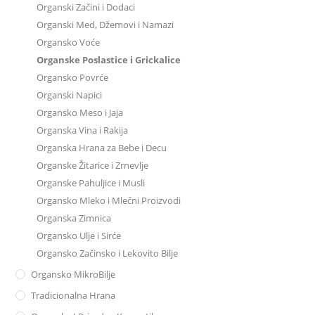
Organski Začini i Dodaci
Organski Med, Džemovi i Namazi
Organsko Voće
Organske Poslastice i Grickalice
Organsko Povrće
Organski Napici
Organsko Meso i Jaja
Organska Vina i Rakija
Organska Hrana za Bebe i Decu
Organske Žitarice i Zrnevlje
Organske Pahuljice i Musli
Organsko Mleko i Mlečni Proizvodi
Organska Zimnica
Organsko Ulje i Sirće
Organsko Začinsko i Lekovito Bilje
Organsko MikroBilje
Tradicionalna Hrana