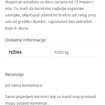
dizajniran posebno za decu uzrasta od 12 meseci i
više. To znači da koristimo najbolje organske
sastojke, uključujući pšenično brašno od celog zrna,
sok od grožđa i đumbir, i apsolutno bez veštačkih
boja ili ukusa.
Dodatne informacije
TEŽINA
0.025 kg
Recenzije
Još nema komentara.
Samo prijavljeni korisnici koji su kupili ovaj proizvod
mogu ostaviti komentar.