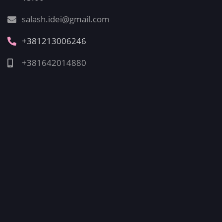
salash.idei@gmail.com
+381213006246
+381642014880