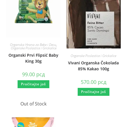
Organska Hrana za Bebe i Decu
,
Organske Poslastice i Grickalice
Organski Prvi Flipsić Baby
Organske Poslastice i Grickalice
King 30g
Vivani Organska Čokolada
85% Kakao 100g
99.00
рсд
570.00
рсд
Pročitajte još
Pročitajte još
Out of Stock