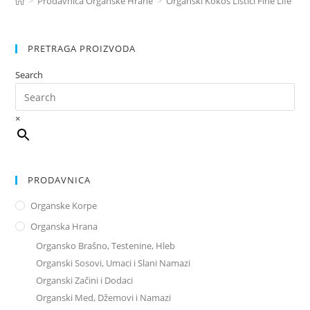
>
Prodavnica Organske Hrane
>
Organski Kokos Listići Fine Life 150
PRETRAGA PROIZVODA
Search
×
PRODAVNICA
Organske Korpe
Organska Hrana
Organsko Brašno, Testenine, Hleb
Organski Sosovi, Umaci i Slani Namazi
Organski Začini i Dodaci
Organski Med, Džemovi i Namazi