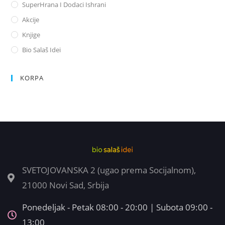
SuperHrana I Dodaci Ishrani
Akcije
Knjige
Bio Salaš Idei
KORPA
SVETOJOVANSKA 2 (ugao prema Socijalnom),
21000 Novi Sad, Srbija
Ponedeljak - Petak 08:00 - 20:00 | Subota 09:00 -
13:00