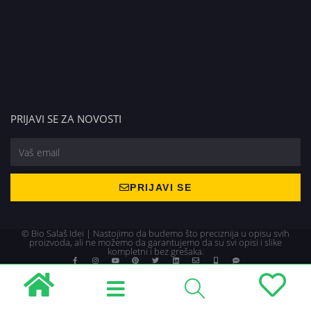
PRIJAVI SE ZA NOVOSTI
PRIJAVI SE
© Bio Salaš Idei | Nastojimo da budemo što preciznija u opisu svih
proizvoda, ali ne možemo da garantujemo da su svi opisi i slike
kompletni i bez grešaka.