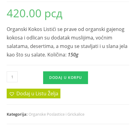
420.00
рсд
Organski Kokos Listići se prave od organski gajenog
kokosa i odlican su dodatak muslijima, voćnim
salatama, desertima, a mogu se stavljati i u slana jela
kao što su salate. Količina:
150g
DODAJ U KORPU
Dodaj u Listu Želja
Kategorija:
Organske Poslastice i Grickalice