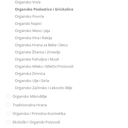
Organsko Voće
Organske Poslastice i Grickalice
Organsko Povrće
Organski Napici
Organsko Meso i Jaja
Organska Vina i Rakija
Organska Hrana za Bebe i Decu
Organske Žitarice i Zrnevlje
Organske Pahuljice i Musli
Organsko Mleko i Mlečni Proizvodi
Organska Zimnica
Organsko Ulje i Sirće
Organsko Začinsko i Lekovito Bilje
Organsko MikroBilje
Tradicionalna Hrana
Organska I Prirodna Kozmetika
Ekološki I Organski Poizvodi