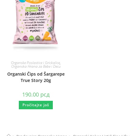
Organske Poslastice i Grickalice
,
Organska Hrana za Bebe i Decu
Organski Čips od Šargarepe
True Story 20g
190.00
рсд
Pročitajte još