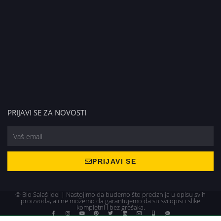
PRIJAVI SE ZA NOVOSTI
PRIJAVI SE
© Bio Salaš Idei | Nastojimo da budemo što preciznija u opisu svih
proizvoda, ali ne možemo da garantujemo da su svi opisi i slike
kompletni i bez grešaka.