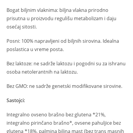
Bogat biljnim vlaknima: biljna vlakna prirodno
prisutna u proizvodu regulišu metabolizam i daju
osećaj sitosti.
Posni: 100% napravljeni od biljnih sirovina. Idealna
poslastica u vreme posta.
Bez laktoze: ne sadrže laktozu i pogodni su za ishranu
osoba netolerantnih na laktozu.
Bez GMO: ne sadrže genetski modifikovane sirovine.
Sastojci:
Integralno ovseno brašno bez glutena *21%,
integralno pirinčano brašno*, ovsene pahuljice bez
glutena *18%, palmina biljna mast (bez trans masnih