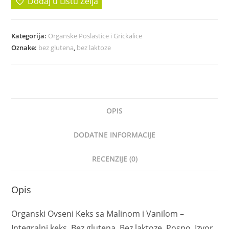
Dodaj u Listu Želja
Kategorija:
Organske Poslastice i Grickalice
Oznake:
bez glutena
,
bez laktoze
OPIS
DODATNE INFORMACIJE
RECENZIJE (0)
Opis
Organski Ovseni Keks sa Malinom i Vanilom –
Integralni keks. Bez glutena. Bez laktoze. Posno. Izvor