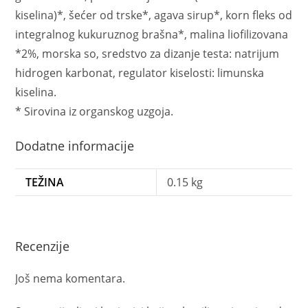
kiselina)*, šećer od trske*, agava sirup*, korn fleks od
integralnog kukuruznog brašna*, malina liofilizovana
*2%, morska so, sredstvo za dizanje testa: natrijum
hidrogen karbonat, regulator kiselosti: limunska
kiselina.
* Sirovina iz organskog uzgoja.
Dodatne informacije
TEŽINA
0.15 kg
Recenzije
Još nema komentara.