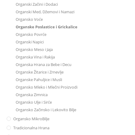
Organski Začini i Dodaci
Organski Med, Džemovi i Namazi
Organsko Voće
Organske Poslastice i Grickalice
Organsko Povrće
Organski Napici
Organsko Meso i Jaja
Organska Vina i Rakija
Organska Hrana za Bebe i Decu
Organske Žitarice i Zrnevlje
Organske Pahuljice i Musli
Organsko Mleko i Mlečni Proizvodi
Organska Zimnica
Organsko Ulje i Sirće
Organsko Začinsko i Lekovito Bilje
Organsko MikroBilje
Tradicionalna Hrana