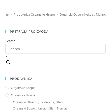
>
Prodavnica Organske Hrane
>
Organski Ovseni Keks sa Malinom i
PRETRAGA PROIZVODA
Search
×
PRODAVNICA
Organske Korpe
Organska Hrana
Organsko Brašno, Testenine, Hleb
Organski Sosovi, Umaci i Slani Namazi