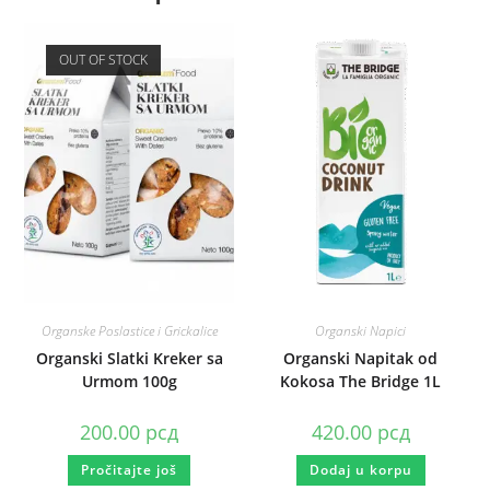
OUT OF STOCK
Organske Poslastice i Grickalice
Organski Napici
Organski Slatki Kreker sa
Organski Napitak od
Urmom 100g
Kokosa The Bridge 1L
200.00
рсд
420.00
рсд
Pročitajte još
Dodaj u korpu