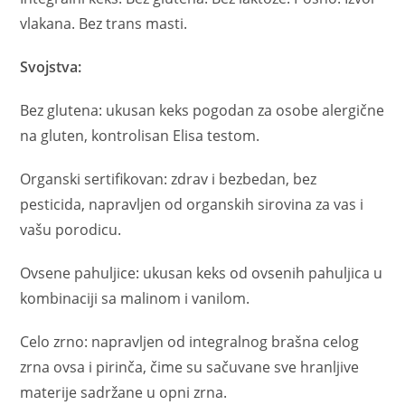
vlakana. Bez trans masti.
Svojstva:
Bez glutena: ukusan keks pogodan za osobe alergične
na gluten, kontrolisan Elisa testom.
Organski sertifikovan: zdrav i bezbedan, bez
pesticida, napravljen od organskih sirovina za vas i
vašu porodicu.
Ovsene pahuljice: ukusan keks od ovsenih pahuljica u
kombinaciji sa malinom i vanilom.
Celo zrno: napravljen od integralnog brašna celog
zrna ovsa i pirinča, čime su sačuvane sve hranljive
materije sadržane u opni zrna.