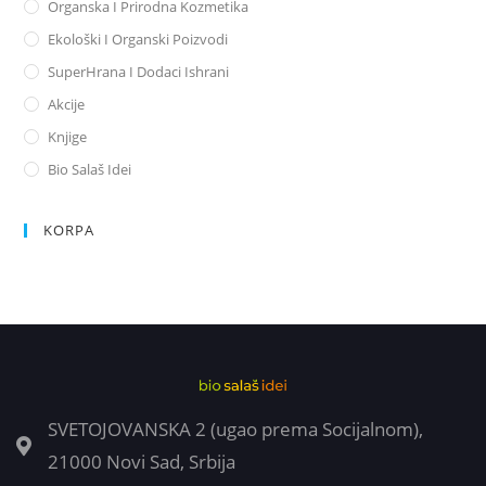
Organska I Prirodna Kozmetika
Ekološki I Organski Poizvodi
SuperHrana I Dodaci Ishrani
Akcije
Knjige
Bio Salaš Idei
KORPA
SVETOJOVANSKA 2 (ugao prema Socijalnom),
21000 Novi Sad, Srbija