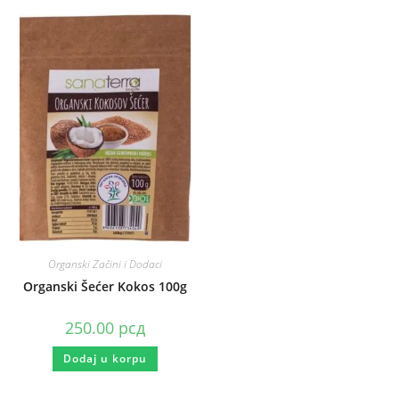
Organski Začini i Dodaci
Organski Šećer Kokos 100g
250.00
рсд
Dodaj u korpu