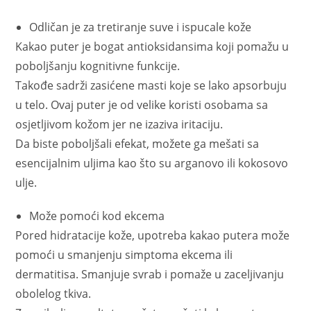
Odličan je za tretiranje suve i ispucale kože
Kakao puter je bogat antioksidansima koji pomažu u
poboljšanju kognitivne funkcije.
Takođe sadrži zasićene masti koje se lako apsorbuju
u telo. Ovaj puter je od velike koristi osobama sa
osjetljivom kožom jer ne izaziva iritaciju.
Da biste poboljšali efekat, možete ga mešati sa
esencijalnim uljima kao što su arganovo ili kokosovo
ulje.
Može pomoći kod ekcema
Pored hidratacije kože, upotreba kakao putera može
pomoći u smanjenju simptoma ekcema ili
dermatitisa. Smanjuje svrab i pomaže u zaceljivanju
obolelog tkiva.