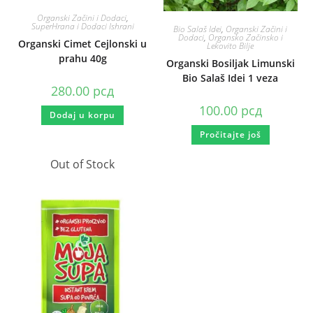
Organski Začini i Dodaci
,
SuperHrana i Dodaci Ishrani
Bio Salaš Idei
,
Organski Začini i
Dodaci
,
Organsko Začinsko i
Organski Cimet Cejlonski u
Lekovito Bilje
prahu 40g
Organski Bosiljak Limunski
Bio Salaš Idei 1 veza
280.00
рсд
100.00
рсд
Dodaj u korpu
Pročitajte još
Out of Stock