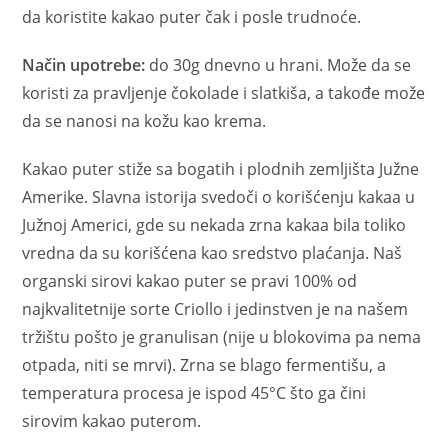
da koristite kakao puter čak i posle trudnoće.
Način upotrebe:
do 30g dnevno u hrani. Može da se
koristi za pravljenje čokolade i slatkiša, a takođe može
da se nanosi na kožu kao krema.
Kakao puter stiže sa bogatih i plodnih zemljišta Južne
Amerike. Slavna istorija svedoči o korišćenju kakaa u
Južnoj Americi, gde su nekada zrna kakaa bila toliko
vredna da su korišćena kao sredstvo plaćanja. Naš
organski sirovi kakao puter se pravi 100% od
najkvalitetnije sorte Criollo i jedinstven je na našem
tržištu pošto je granulisan (nije u blokovima pa nema
otpada, niti se mrvi). Zrna se blago fermentišu, a
temperatura procesa je ispod 45°C što ga čini
sirovim kakao puterom.