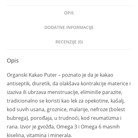
OPIS
DODATNE INFORMACIJE
RECENZIJE (0)
Opis
Organski Kakao Puter – poznato je da je kakao
antiseptik, diuretik, da olakšava kontrakcije materice i
izaziva ili ubrzava menstruacije, eliminiše parazite,
tradicionalno se koristi kao lek za opekotine, kašalj,
kod suvih usana, groznice, malarije, nefroze (bolest
bubrega), porođaja, u trudnoći, kod reumatizma i
rana. Izvor je gvožđa, Omega 3 i Omega 6 masnih
kiselina, vitamina i minerala.