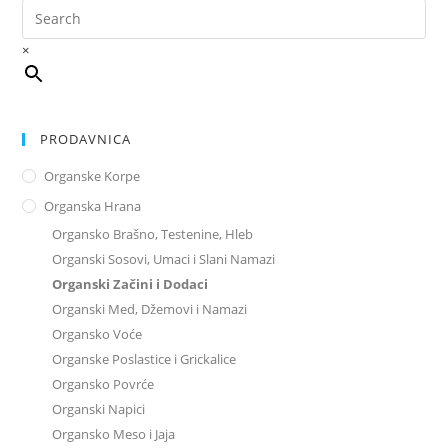
×
PRODAVNICA
Organske Korpe
Organska Hrana
Organsko Brašno, Testenine, Hleb
Organski Sosovi, Umaci i Slani Namazi
Organski Začini i Dodaci
Organski Med, Džemovi i Namazi
Organsko Voće
Organske Poslastice i Grickalice
Organsko Povrće
Organski Napici
Organsko Meso i Jaja