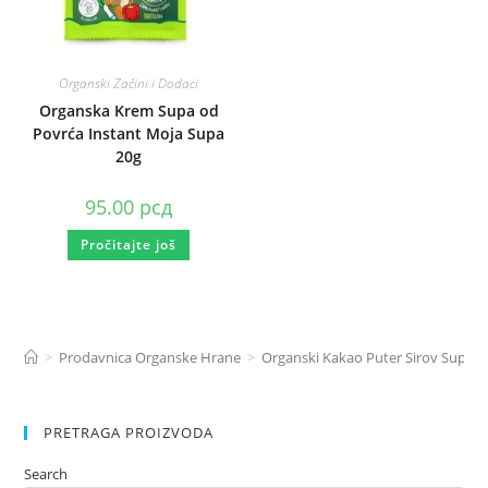
Organski Začini i Dodaci
Organska Krem Supa od
Povrća Instant Moja Supa
20g
95.00
рсд
Pročitajte još
>
Prodavnica Organske Hrane
>
Organski Kakao Puter Sirov Super
PRETRAGA PROIZVODA
Search