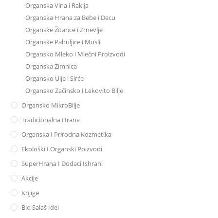
Organska Vina i Rakija
Organska Hrana za Bebe i Decu
Organske Žitarice i Zrnevlje
Organske Pahuljice i Musli
Organsko Mleko i Mlečni Proizvodi
Organska Zimnica
Organsko Ulje i Sirće
Organsko Začinsko i Lekovito Bilje
Organsko MikroBilje
Tradicionalna Hrana
Organska I Prirodna Kozmetika
Ekološki I Organski Poizvodi
SuperHrana I Dodaci Ishrani
Akcije
Knjige
Bio Salaš Idei