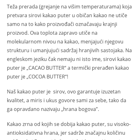
Teža prerada (grejanje na višim temperaturama) koja
pretvara sirovi kakao puter u običan kakao ne utiče
samo na to kako proizvođači označavaju krajnji
proizvod. Ova toplota zapravo utiče na
molekularnom nivou na kakao, menjajući njegovu
strukturu i umanjujući sadržaj hranjivih sastojaka. Na
engleskom jeziku čak nemaju ni isto ime, sirovi kakao
puter je „CACAO BUTTER“ a termički prerađen kakao
puter je „COCOA BUTTER“!
Naš kakao puter je sirov, ovo garantuje izuzetan
kvalitet, a miris i ukus govore sami za sebe, tako da
ga opravdano nazivaju „hrana bogova”.
Kakao zrna od kojih se dobija kakao puter, su visoko-
antioksidativna hrana, jer sadrže značajnu količinu