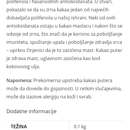
polifenola i flavanoidnih antioksidanata. U stvari,
pokazalo se da su zrna kakaa jedan od najvećih
dobavljača polifenola u našoj ishrani. Neki od ovih
antioksidanata ostaju u kakao maslacu i nakon što se
odvoje od zrna, što znači da je korisno za poboljšanje
imuniteta, spuštanje upala i poboljšanje zdravlja srca
– uprkos činjenici da je to zasićena mast. Kakao puter
je zdrava mast, uglavnom zasićena kao kod
kokosovog ulja.
Napomena:
Prekomerna upotreba kakao putera
može da dovede do gojaznosti. U retkim slučajevima,
može da izazove alergiju na koži i svrab.
Dodatne informacije
TEŽINA
0.1 kg