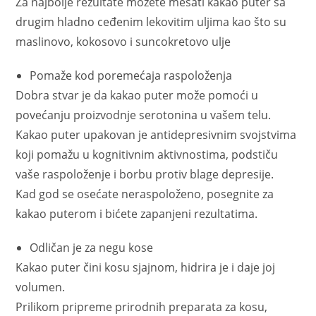
Za najbolje rezultate možete mešati kakao puter sa
drugim hladno ceđenim lekovitim uljima kao što su
maslinovo, kokosovo i suncokretovo ulje
Pomaže kod poremećaja raspoloženja
Dobra stvar je da kakao puter može pomoći u
povećanju proizvodnje serotonina u vašem telu.
Kakao puter upakovan je antidepresivnim svojstvima
koji pomažu u kognitivnim aktivnostima, podstiču
vaše raspoloženje i borbu protiv blage depresije.
Kad god se osećate neraspoloženo, posegnite za
kakao puterom i bićete zapanjeni rezultatima.
Odličan je za negu kose
Kakao puter čini kosu sjajnom, hidrira je i daje joj
volumen.
Prilikom pripreme prirodnih preparata za kosu,