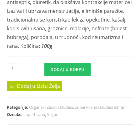
antiseptik, diuretik, da olakšava kontrakcije materice i
izaziva ili ubrzava menstruacije, eliminiše parazite,
tradicionalno se koristi kao lek za opekotine, kašalj,
kod suvih usana, groznice, malarije, nefroze (bolest
bubrega), porođaja, u trudnoći, kod reumatizma i
rana. Količina:
100g
DODAJ U KORPU
Dodaj u Listu Želja
Kategorije:
Organski Začini i Dodaci
,
SuperHrana i Dodaci Ishrani
Oznake:
superhrana
,
Vegan