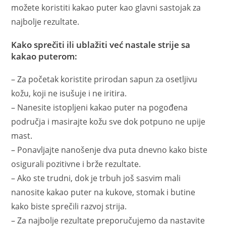
možete koristiti kakao puter kao glavni sastojak za
najbolje rezultate.
Kako sprečiti ili ublažiti već nastale strije sa
kakao puterom:
– Za početak koristite prirodan sapun za osetljivu
kožu, koji ne isušuje i ne iritira.
– Nanesite istopljeni kakao puter na pogođena
područja i masirajte kožu sve dok potpuno ne upije
mast.
– Ponavljajte nanošenje dva puta dnevno kako biste
osigurali pozitivne i brže rezultate.
– Ako ste trudni, dok je trbuh još sasvim mali
nanosite kakao puter na kukove, stomak i butine
kako biste sprečili razvoj strija.
– Za najbolje rezultate preporučujemo da nastavite