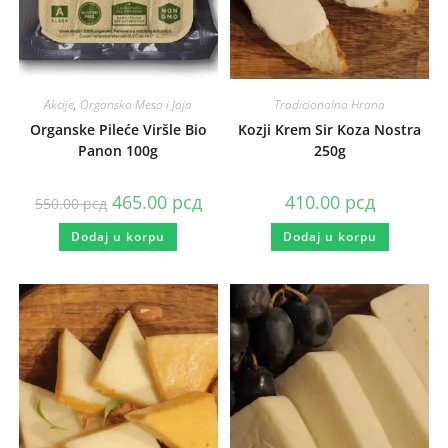
Akcije
,
Organsko Meso i Jaja
Tradicionalna Hrana
Organske Pileće Viršle Bio
Kozji Krem Sir Koza Nostra
Panon 100g
250g
465.00
рсд
410.00
рсд
550.00
рсд
Dodaj u korpu
Dodaj u korpu