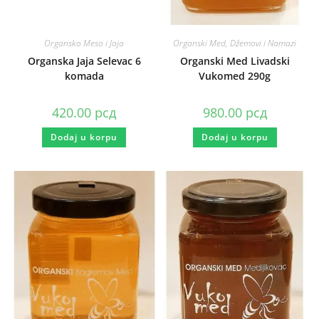
Organsko Meso i Jaja
Organski Med, Džemovi i Namazi
Organska Jaja Selevac 6
Organski Med Livadski
komada
Vukomed 290g
420.00
рсд
980.00
рсд
Dodaj u korpu
Dodaj u korpu