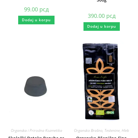
99.00
рсд
390.00
рсд
Dodaj u korpu
Dodaj u korpu
Organska i Prirodna Kozmetika
Organsko Brašno, Testenine, Hleb