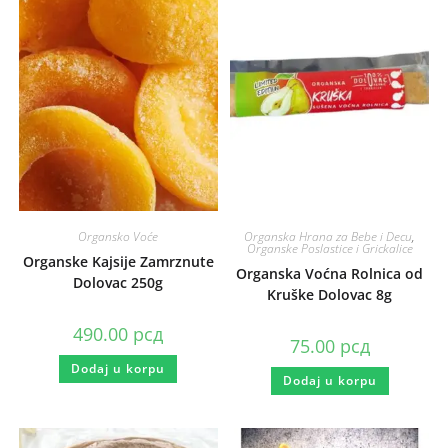
Organsko Voće
Organska Hrana za Bebe i Decu
,
Organske Poslastice i Grickalice
Organske Kajsije Zamrznute
Organska Voćna Rolnica od
Dolovac 250g
Kruške Dolovac 8g
490.00
рсд
75.00
рсд
Dodaj u korpu
Dodaj u korpu