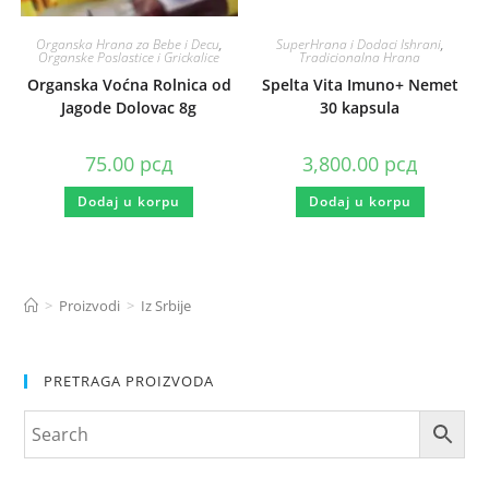
Organska Hrana za Bebe i Decu
,
SuperHrana i Dodaci Ishrani
,
Organske Poslastice i Grickalice
Tradicionalna Hrana
Organska Voćna Rolnica od
Spelta Vita Imuno+ Nemet
Jagode Dolovac 8g
30 kapsula
75.00
рсд
3,800.00
рсд
Dodaj u korpu
Dodaj u korpu
>
Proizvodi
>
Iz Srbije
PRETRAGA PROIZVODA