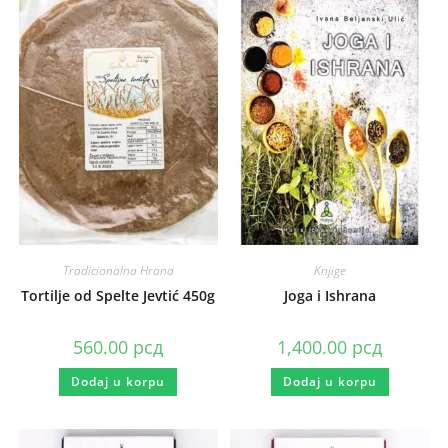
Tradicionalna Hrana
Knjige
Tortilje od Spelte Jevtić 450g
Joga i Ishrana
560.00
рсд
1,400.00
рсд
Dodaj u korpu
Dodaj u korpu