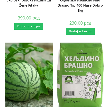
Ekološki Detoks Pazuha za
Organsko Pšenično Fino
Žene Fitaky
Brašno Tip 400 Naše Dobro
1kg
390.00
рсд
230.00
рсд
Dodaj u korpu
Dodaj u korpu