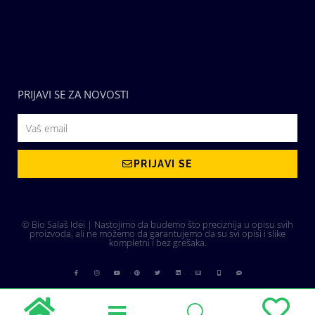
PRIJAVI SE ZA NOVOSTI
PRIJAVI SE
© Bio Salaš Idei | Nastojimo da budemo što preciznija u opisu svih
proizvoda, ali ne možemo da garantujemo da su svi opisi i slike
kompletni i bez grešaka.